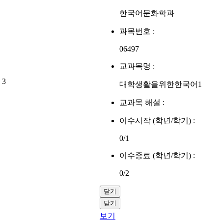
한국어문화학과
과목번호 :
06497
교과목명 :
3
대학생활을위한한국어1
교과목 해설 :
이수시작 (학년/학기) :
0/1
이수종료 (학년/학기) :
0/2
닫기
닫기
보기