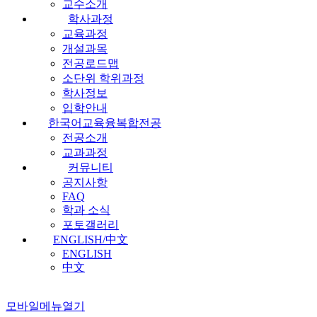
교수소개
학사과정
교육과정
개설과목
전공로드맵
소단위 학위과정
학사정보
입학안내
한국어교육융복합전공
전공소개
교과과정
커뮤니티
공지사항
FAQ
학과 소식
포토갤러리
ENGLISH/中文
ENGLISH
中文
모바일메뉴열기