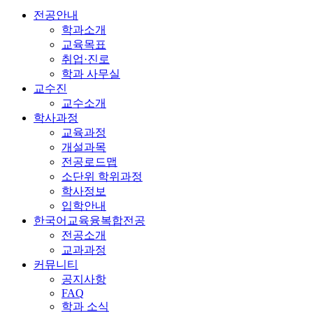
전공안내
학과소개
교육목표
취업·진로
학과 사무실
교수진
교수소개
학사과정
교육과정
개설과목
전공로드맵
소단위 학위과정
학사정보
입학안내
한국어교육융복합전공
전공소개
교과과정
커뮤니티
공지사항
FAQ
학과 소식