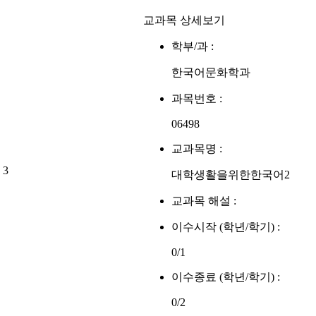
교과목 상세보기
학부/과 :
한국어문화학과
과목번호 :
06498
교과목명 :
3
대학생활을위한한국어2
교과목 해설 :
이수시작 (학년/학기) :
0/1
이수종료 (학년/학기) :
0/2