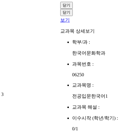
닫기
닫기
보기
교과목 상세보기
학부/과 :
한국어문화학과
과목번호 :
06250
교과목명 :
3
전공입문한국어1
교과목 해설 :
이수시작 (학년/학기) :
0/1