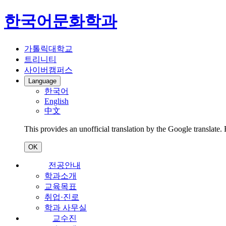
한국어문화학과
가톨릭대학교
트리니티
사이버캠퍼스
Language
한국어
English
中文
This provides an unofficial translation by the Google translate.
OK
전공안내
학과소개
교육목표
취업·진로
학과 사무실
교수진