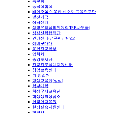
동문회
동물실험실
바이오헬스 융합 신소재 교육연구단
발전기금
상담센터
생명윤리심의위원회(IRB사무국)
성심산학협력단
인권센터(성폭력상담소)
예비군대대
융합전공학부
입학처
중앙도서관
전공진로설계지원센터
창업보육센터
취·창업처
평생교육원(성심)
학부대학
학생군사교육단
학생생활상담소
한국어교육원
현장실습지원센터
학보사