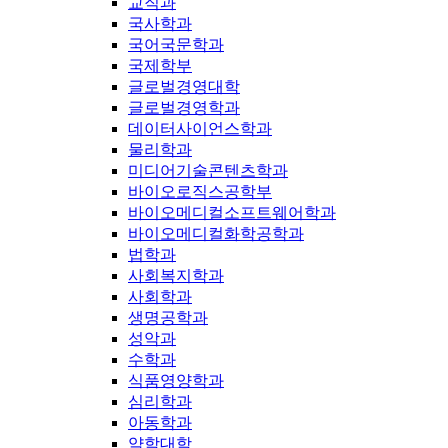
교직과
국사학과
국어국문학과
국제학부
글로벌경영대학
글로벌경영학과
데이터사이언스학과
물리학과
미디어기술콘텐츠학과
바이오로직스공학부
바이오메디컬소프트웨어학과
바이오메디컬화학공학과
법학과
사회복지학과
사회학과
생명공학과
성악과
수학과
식품영양학과
심리학과
아동학과
약학대학