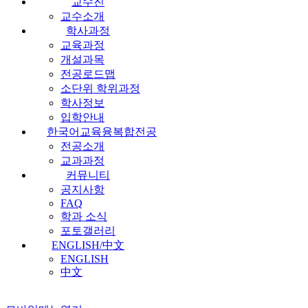
교수진
교수소개
학사과정
교육과정
개설과목
전공로드맵
소단위 학위과정
학사정보
입학안내
한국어교육융복합전공
전공소개
교과과정
커뮤니티
공지사항
FAQ
학과 소식
포토갤러리
ENGLISH/中文
ENGLISH
中文