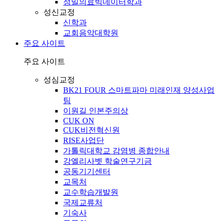
정밀의료빅데이터학과
성신교정
신학과
교회음악대학원
주요 사이트
주요 사이트
성심교정
BK21 FOUR 스마트파마 미래인재 양성사업
팀
이원길 인본주의상
CUK ON
CUK비전혁신원
RISE사업단
가톨릭대학교 감염병 종합안내
강엘리사벳 학술연구기금
공동기기센터
교목처
교수학습개발원
국제교류처
기숙사