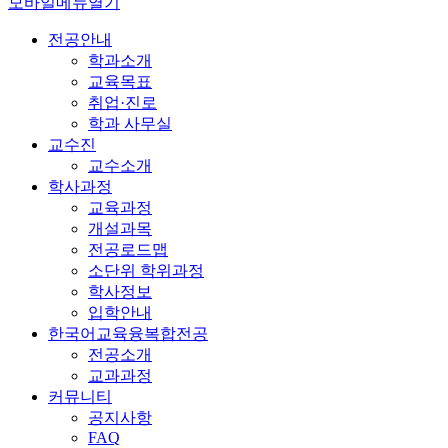
모바일메뉴열기
전공안내
학과소개
교육목표
취업·진로
학과 사무실
교수진
교수소개
학사과정
교육과정
개설과목
전공로드맵
소단위 학위과정
학사정보
입학안내
한국어교육융복합전공
전공소개
교과과정
커뮤니티
공지사항
FAQ