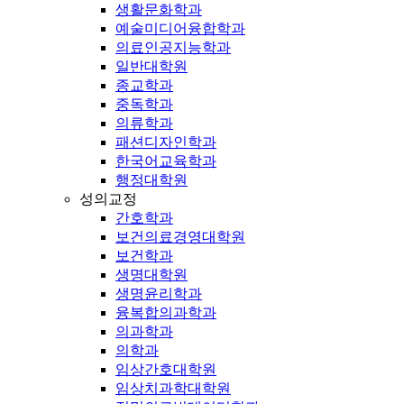
생활문화학과
예술미디어융합학과
의료인공지능학과
일반대학원
종교학과
중독학과
의류학과
패션디자인학과
한국어교육학과
행정대학원
성의교정
간호학과
보건의료경영대학원
보건학과
생명대학원
생명윤리학과
융복합의과학과
의과학과
의학과
임상간호대학원
임상치과학대학원