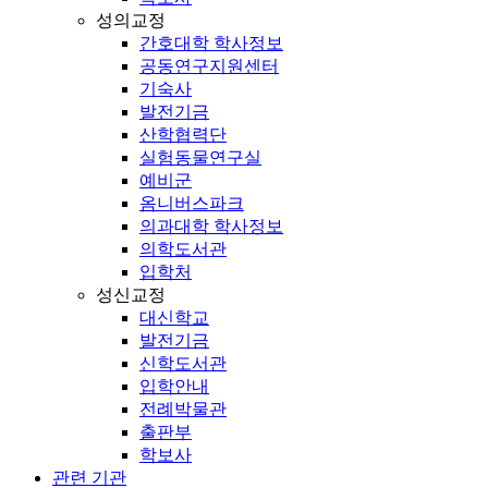
성의교정
간호대학 학사정보
공동연구지원센터
기숙사
발전기금
산학협력단
실험동물연구실
예비군
옴니버스파크
의과대학 학사정보
의학도서관
입학처
성신교정
대신학교
발전기금
신학도서관
입학안내
전례박물관
출판부
학보사
관련 기관