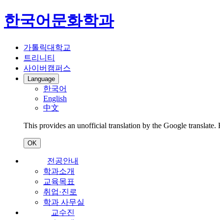
한국어문화학과
가톨릭대학교
트리니티
사이버캠퍼스
Language
한국어
English
中文
This provides an unofficial translation by the Google translate.
OK
전공안내
학과소개
교육목표
취업·진로
학과 사무실
교수진