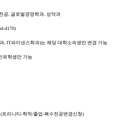
합전공, 글로벌경영학과, 성악과
4170)
과, IT파이낸스학과)는 해당 대학소속생만 변경 가능
인유학생만 가능
신청(트리니티-학적/졸업-복수전공변경신청)