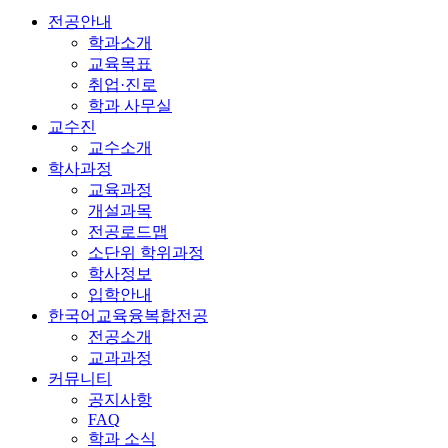
전공안내
학과소개
교육목표
취업·진로
학과 사무실
교수진
교수소개
학사과정
교육과정
개설과목
전공로드맵
소단위 학위과정
학사정보
입학안내
한국어교육융복합전공
전공소개
교과과정
커뮤니티
공지사항
FAQ
학과 소식