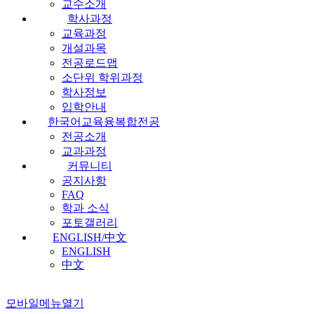
교수소개
학사과정
교육과정
개설과목
전공로드맵
소단위 학위과정
학사정보
입학안내
한국어교육융복합전공
전공소개
교과과정
커뮤니티
공지사항
FAQ
학과 소식
포토갤러리
ENGLISH/中文
ENGLISH
中文
모바일메뉴열기